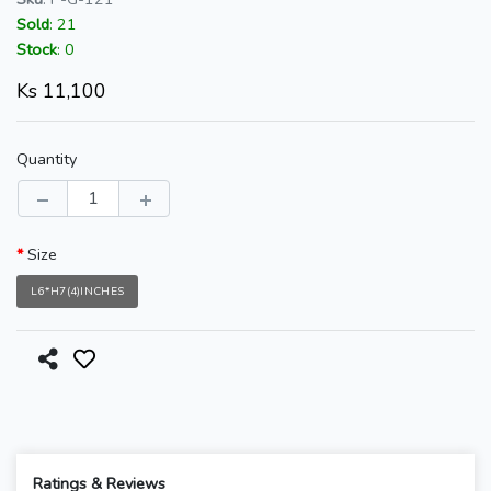
Sold
:
21
Stock
:
0
Ks
11,100
Quantity
Size
L6*H7(4)INCHES
Ratings & Reviews