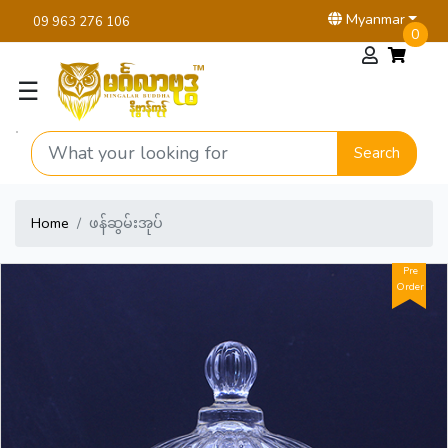
Myanmar
09 963 276 106
0
☰
Search
Home
ဖန်ဆွမ်းအုပ်
Pre
Order