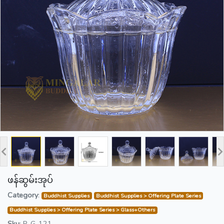
ဖန်ဆွမ်းအုပ်
Category
:
Buddhist Supplies
Buddhist Supplies > Offering Plate Series
Buddhist Supplies > Offering Plate Series > Glass+Others
Sku
:
P-G-121