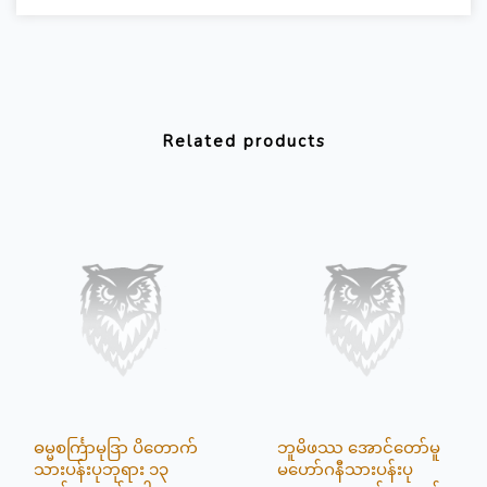
Related products
ဓမ္မစင်္ကြာမုဒြာ ပိတောက်
ဘူမိဖဿ အောင်တော်မူ
သားပန်းပုဘုရား ၁၃
မဟော်ဂနီသားပန်းပု