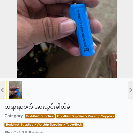
တရားနာစက် အားသွင်းဓါတ်ခဲ
Category
:
Buddhist Supplies
Buddhist Supplies > Worship Supplies
Buddhist Supplies > Worship Supplies > Table/Book
Sku
:
CM-39-Battery